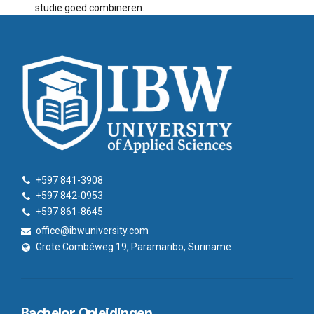
studie goed combineren.
+597 841-3908
+597 842-0953
+597 861-8645
office@ibwuniversity.com
Grote Combéweg 19, Paramaribo, Suriname
Bachelor Opleidingen